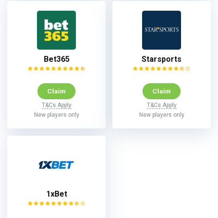
Bet365
Starsports
Claim
Claim
T&Cs Apply
T&Cs Apply
New players only
New players only
1xBet